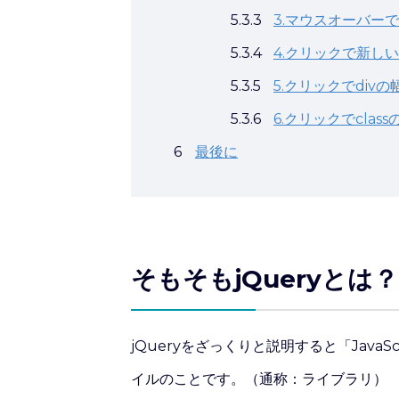
5.3.3
3.マウスオーバーで
5.3.4
4.クリックで新しい
5.3.5
5.クリックでdiv
5.3.6
6.クリックでcla
6
最後に
そもそもjQueryとは？
jQueryをざっくりと説明すると「Jav
イルのことです。（通称：ライブラリ）