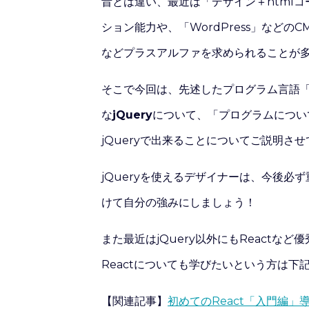
昔とは違い、最近は「デザイン＋html
ション能力や、「WordPress」などのCM
などプラスアルファを求められることが
そこで今回は、先述したプログラム言語「J
な
jQuery
について、「プログラムについ
jQueryで出来ることについてご説明さ
jQueryを使えるデザイナーは、今後
けて自分の強みにしましょう！
また最近はjQuery以外にもReactなど優
Reactについても学びたいという方は下
【関連記事】
初めてのReact「入門編