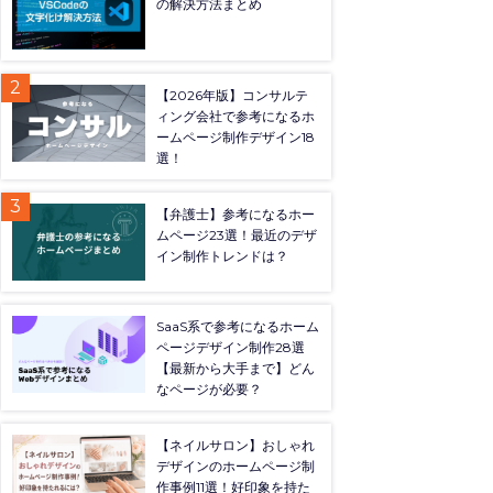
の解決方法まとめ
【2026年版】コンサルテ
ィング会社で参考になるホ
ームページ制作デザイン18
選！
【弁護士】参考になるホー
ムページ23選！最近のデザ
イン制作トレンドは？
SaaS系で参考になるホーム
ページデザイン制作28選
【最新から大手まで】どん
なページが必要？
【ネイルサロン】おしゃれ
デザインのホームページ制
作事例11選！好印象を持た