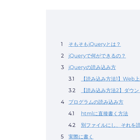
1
そもそもjQueryとは？
2
jQueryで何ができるの？
3
jQueryの読み込み方
3.1
【読み込み方法1】Web
3.2
【読み込み方法2】ダウンロ
4
プログラムの読み込み方
4.1
htmlに直接書く方法
4.2
別ファイルにし、それを
5
実際に書く