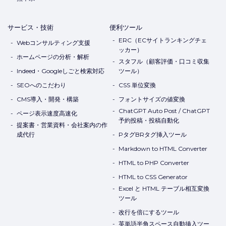
サービス・技術
便利ツール
ERC（ECサイトランキングチェ
Webコンサルティング支援
ッカー）
ホームページの分析・解析
スタフル（顧客評価・口コミ収集
Indeed・Googleしごと検索対応
ツール）
SEOへのこだわり
CSS 単位変換
CMS導入・開発・構築
フォントサイズの値変換
ChatGPT Auto Post / ChatGPT
ページ表示速度高速化
予約投稿・投稿自動化
提案書・営業資料・会社案内の作
成代行
PタグBRタグ挿入ツール
Markdown to HTML Converter
HTML to PHP Converter
HTML to CSS Generator
Excel と HTML テーブル相互変換
ツール
改行を倍にするツール
英単語半角スペース自動挿入ツー