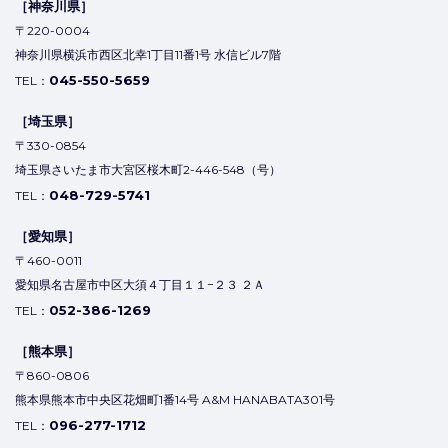
［神奈川県］
〒220-0004
神奈川県横浜市西区北幸1丁目11番1号 水信ビル7階
045-550-5659
TEL：
［埼玉県］
〒330-0854
埼玉県さいたま市大宮区桜木町2-446-548（号）
048-729-5741
TEL：
［愛知県］
〒460-0011
愛知県名古屋市中区大須４丁目１１−２３ ２Ａ
052-386-1269
TEL：
［熊本県］
〒860-0806
熊本県熊本市中央区花畑町1番14号 A&M HANABATA301号
096-277-1712
TEL：