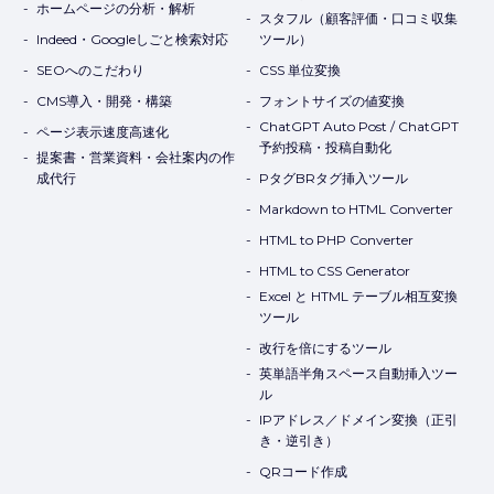
ホームページの分析・解析
スタフル（顧客評価・口コミ収集
Indeed・Googleしごと検索対応
ツール）
SEOへのこだわり
CSS 単位変換
CMS導入・開発・構築
フォントサイズの値変換
ChatGPT Auto Post / ChatGPT
ページ表示速度高速化
予約投稿・投稿自動化
提案書・営業資料・会社案内の作
成代行
PタグBRタグ挿入ツール
Markdown to HTML Converter
HTML to PHP Converter
HTML to CSS Generator
Excel と HTML テーブル相互変換
ツール
改行を倍にするツール
英単語半角スペース自動挿入ツー
ル
IPアドレス／ドメイン変換（正引
き・逆引き）
QRコード作成