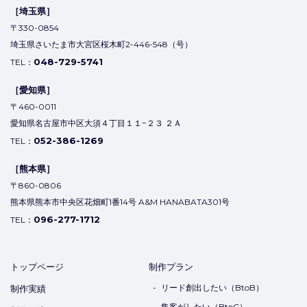
［埼玉県］
〒330-0854
埼玉県さいたま市大宮区桜木町2-446-548（号）
048-729-5741
TEL：
［愛知県］
〒460-0011
愛知県名古屋市中区大須４丁目１１−２３ ２Ａ
052-386-1269
TEL：
［熊本県］
〒860-0806
熊本県熊本市中央区花畑町1番14号 A&M HANABATA301号
096-277-1712
TEL：
トップページ
制作プラン
リード創出したい（BtoB）
制作実績
集客がしたい（BtoC）