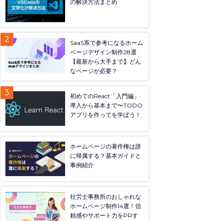
の解決方法まとめ
SaaS系で参考になるホーム
ページデザイン制作28選
【最新から大手まで】どん
なページが必要？
初めてのReact「入門編」
導入から基本まで〜TODO
アプリを作ってを学ぼう！
ホームページの著作権は誰
に帰属する？基本ガイドと
事例紹介
社労士事務所のおしゃれな
ホームページ制作14選！信
頼感やサポート力をPRす