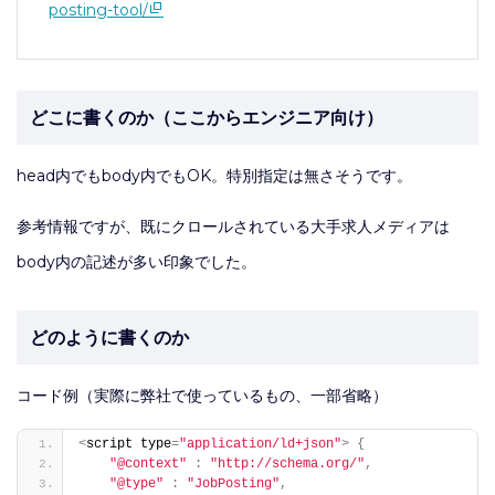
posting-tool/
どこに書くのか（ここからエンジニア向け）
head内でもbody内でもOK。特別指定は無さそうです。
参考情報ですが、既にクロールされている大手求人メディアは
body内の記述が多い印象でした。
どのように書くのか
コード例（実際に弊社で使っているもの、一部省略）
<
script type
=
"application/ld+json"
>
{
"@context"
:
"http://schema.org/"
,
"@type"
:
"JobPosting"
,