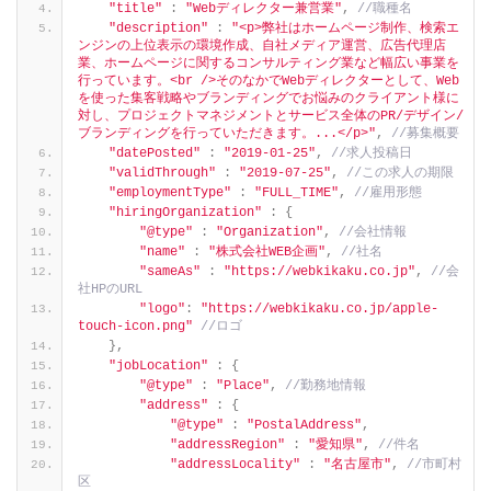
"title"
:
"Webディレクター兼営業"
,
 //職種名
"description"
:
"<p>弊社はホームページ制作、検索エ
ンジンの上位表示の環境作成、自社メディア運営、広告代理店
業、ホームページに関するコンサルティング業など幅広い事業を
行っています。<br />そのなかでWebディレクターとして、Web
を使った集客戦略やブランディングでお悩みのクライアント様に
対し、プロジェクトマネジメントとサービス全体のPR/デザイン/
ブランディングを行っていただきます。...</p>"
,
 //募集概要
"datePosted"
:
"2019-01-25"
,
 //求人投稿日
"validThrough"
:
"2019-07-25"
,
 //この求人の期限
"employmentType"
:
"FULL_TIME"
,
 //雇用形態
"hiringOrganization"
:
{
"@type"
:
"Organization"
,
 //会社情報
"name"
:
"株式会社WEB企画"
,
 //社名
"sameAs"
:
"https://webkikaku.co.jp"
,
 //会
社HPのURL
"logo"
:
"https://webkikaku.co.jp/apple-
touch-icon.png"
 //ロゴ
}
,
"jobLocation"
:
{
"@type"
:
"Place"
,
 //勤務地情報
"address"
:
{
"@type"
:
"PostalAddress"
,
"addressRegion"
:
"愛知県"
,
 //件名
"addressLocality"
:
"名古屋市"
,
 //市町村
区