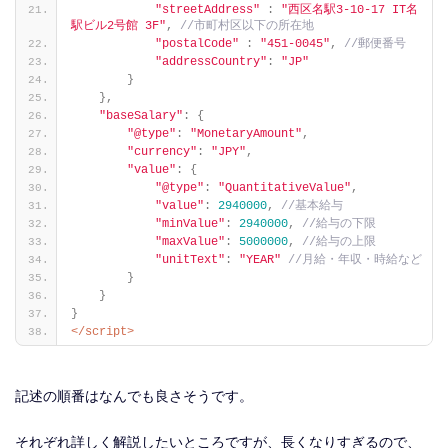
"streetAddress"
:
"西区名駅3-10-17 IT名
駅ビル2号館 3F"
,
 //市町村区以下の所在地
"postalCode"
:
"451-0045"
,
 //郵便番号
"addressCountry"
:
"JP"
}
}
,
"baseSalary"
:
{
"@type"
:
"MonetaryAmount"
,
"currency"
:
"JPY"
,
"value"
:
{
"@type"
:
"QuantitativeValue"
,
"value"
:
2940000
,
 //基本給与
"minValue"
:
2940000
,
 //給与の下限
"maxValue"
:
5000000
,
 //給与の上限
"unitText"
:
"YEAR"
 //月給・年収・時給など
}
}
}
</script>
記述の順番はなんでも良さそうです。
それぞれ詳しく解説したいところですが、長くなりすぎるので、