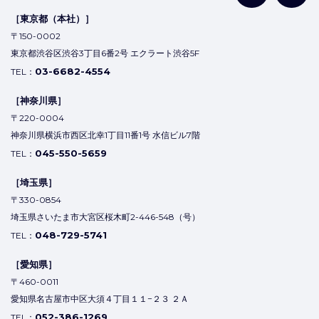
［東京都（本社）］
〒150-0002
東京都渋谷区渋谷3丁目6番2号 エクラート渋谷5F
03-6682-4554
TEL：
［神奈川県］
〒220-0004
神奈川県横浜市西区北幸1丁目11番1号 水信ビル7階
045-550-5659
TEL：
［埼玉県］
〒330-0854
埼玉県さいたま市大宮区桜木町2-446-548（号）
048-729-5741
TEL：
［愛知県］
〒460-0011
愛知県名古屋市中区大須４丁目１１−２３ ２Ａ
052-386-1269
TEL：