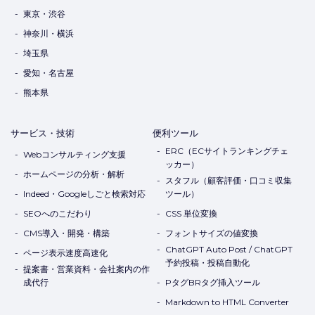
東京・渋谷
神奈川・横浜
埼玉県
愛知・名古屋
熊本県
サービス・技術
便利ツール
ERC（ECサイトランキングチェ
Webコンサルティング支援
ッカー）
ホームページの分析・解析
スタフル（顧客評価・口コミ収集
Indeed・Googleしごと検索対応
ツール）
SEOへのこだわり
CSS 単位変換
CMS導入・開発・構築
フォントサイズの値変換
ChatGPT Auto Post / ChatGPT
ページ表示速度高速化
予約投稿・投稿自動化
提案書・営業資料・会社案内の作
成代行
PタグBRタグ挿入ツール
Markdown to HTML Converter