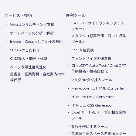
サービス・技術
便利ツール
ERC（ECサイトランキングチェ
Webコンサルティング支援
ッカー）
ホームページの分析・解析
スタフル（顧客評価・口コミ収集
Indeed・Googleしごと検索対応
ツール）
SEOへのこだわり
CSS 単位変換
CMS導入・開発・構築
フォントサイズの値変換
ChatGPT Auto Post / ChatGPT
ページ表示速度高速化
予約投稿・投稿自動化
提案書・営業資料・会社案内の作
成代行
PタグBRタグ挿入ツール
Markdown to HTML Converter
HTML to PHP Converter
HTML to CSS Generator
Excel と HTML テーブル相互変換
ツール
改行を倍にするツール
英単語半角スペース自動挿入ツー