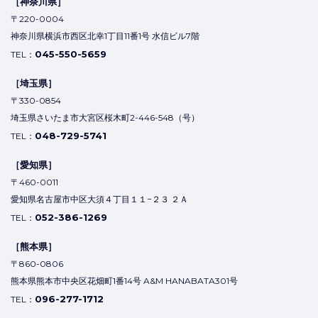
［神奈川県］
〒220-0004
神奈川県横浜市西区北幸1丁目11番1号 水信ビル7階
045-550-5659
TEL：
［埼玉県］
〒330-0854
埼玉県さいたま市大宮区桜木町2-446-548（号）
048-729-5741
TEL：
［愛知県］
〒460-0011
愛知県名古屋市中区大須４丁目１１−２３ ２Ａ
052-386-1269
TEL：
［熊本県］
〒860-0806
熊本県熊本市中央区花畑町1番14号 A&M HANABATA301号
096-277-1712
TEL：