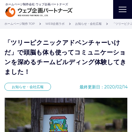
ホームページ制作会社 ウェブ企画パートナーズ
ホームページ制作 TOP
WEB企画ラボ
お知らせ・会社広報
「ツリーピク
「ツリーピクニックアドベンチャーいけ
だ」で頭脳も体も使ってコミュニケーショ
ンを深めるチームビルディング体験してき
ました！
最終更新日：2020/02/14
お知らせ・会社広報