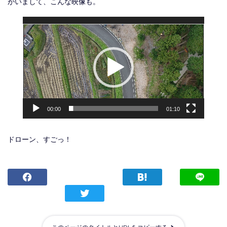
がいまして、こんな映像も。
動
画
プ
レ
ー
ヤ
00:00
01:10
ー
ドローン、すごっ！