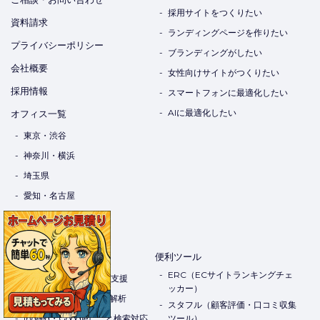
採用サイトをつくりたい
資料請求
ランディングページを作りたい
プライバシーポリシー
ブランディングがしたい
会社概要
女性向けサイトがつくりたい
採用情報
スマートフォンに最適化したい
AIに最適化したい
オフィス一覧
東京・渋谷
神奈川・横浜
埼玉県
愛知・名古屋
熊本県
サービス・技術
便利ツール
ERC（ECサイトランキングチェ
Webコンサルティング支援
ッカー）
ホームページの分析・解析
スタフル（顧客評価・口コミ収集
Indeed・Googleしごと検索対応
ツール）