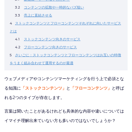
3.2
コンテンツの拡散や一時的なバズ狙い
3.3
売上に直結させる
4
ストックコンテンツとフローコンテンツそれぞれに向いたサービス
とは
4.1
ストックコンテンツ向きのサービス
4.2
フローコンテンツ向きのサービス
5
さいごに：ストックコンテンツとフローコンテンツはお互いの特徴
をうまく組み合わせて運用するのが最適
ウェブメディアやコンテンツマーケティングを行う上で必須とな
る知識に
「ストックコンテンツ」
と
「フローコンテンツ」
と呼ば
れる2つのタイプが存在します。
言葉は聞いたことがあるけれども具体的な内容や違いについては
イマイチ理解出来ていない方も多いのではないでしょうか？