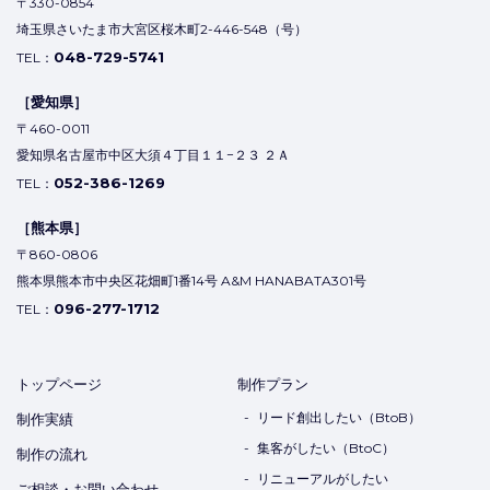
〒330-0854
埼玉県さいたま市大宮区桜木町2-446-548（号）
048-729-5741
TEL：
［愛知県］
〒460-0011
愛知県名古屋市中区大須４丁目１１−２３ ２Ａ
052-386-1269
TEL：
［熊本県］
〒860-0806
熊本県熊本市中央区花畑町1番14号 A&M HANABATA301号
096-277-1712
TEL：
トップページ
制作プラン
リード創出したい（BtoB）
制作実績
集客がしたい（BtoC）
制作の流れ
リニューアルがしたい
ご相談・お問い合わせ