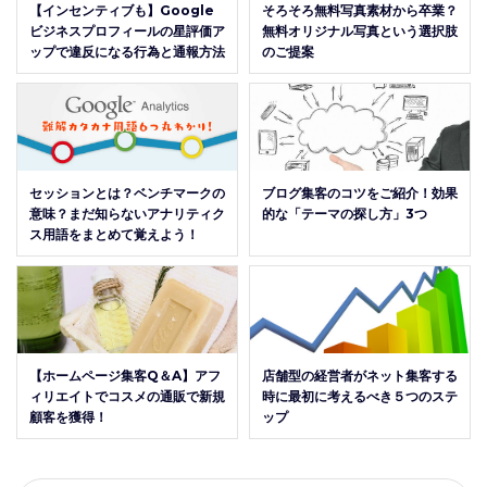
【インセンティブも】Google
そろそろ無料写真素材から卒業？
ビジネスプロフィールの星評価ア
無料オリジナル写真という選択肢
ップで違反になる行為と通報方法
のご提案
セッションとは？ベンチマークの
ブログ集客のコツをご紹介！効果
意味？まだ知らないアナリティク
的な「テーマの探し方」3つ
ス用語をまとめて覚えよう！
【ホームページ集客Q＆A】アフ
店舗型の経営者がネット集客する
ィリエイトでコスメの通販で新規
時に最初に考えるべき５つのステ
顧客を獲得！
ップ