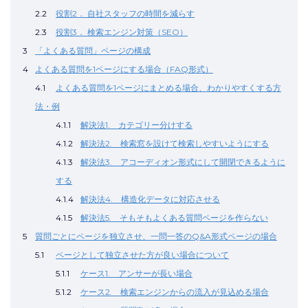
2.2
役割2． 自社スタッフの時間を減らす
2.3
役割3． 検索エンジン対策（SEO）
3
「よくある質問」ページの構成
4
よくある質問を1ページにする場合（FAQ形式）
4.1
よくある質問を1ページにまとめる場合、わかりやすくする方
法・例
4.1.1
解決法1. カテゴリー分けする
4.1.2
解決法2. 検索窓を設けて検索しやすいようにする
4.1.3
解決法3. アコーディオン形式にして開閉できるように
する
4.1.4
解決法4. 構造化データに対応させる
4.1.5
解決法5. そもそもよくある質問ページを作らない
5
質問ごとにページを独立させ、一問一答のQ&A形式ページの場合
5.1
ページとして独立させた方が良い場合について
5.1.1
ケース1. アンサーが長い場合
5.1.2
ケース2. 検索エンジンからの流入が見込める場合