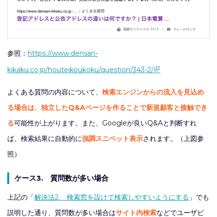
参照：
https://www.densan-
kikaku.co.jp/houteikoukoku/question/343-2/
よくある質問の内容について、
検索エンジンからの流入を見込め
る場合は、独立したQ&Aページを作ることで新規顧客と接触でき
る
可能性が上がります。また、Googleが良いQ&Aと判断すれ
ば、検索結果に自動的に
強調スニペット表示
されます。（上図参
照）
ケース3. 質問数が多い場合
上記の「
解決法2. 検索窓を設けて検索しやすいようにする
」でも
説明した通り、質問数が多い場合は
サイト内検索
などでユーザビ