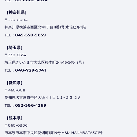
［神奈川県］
〒220-0004
神奈川県横浜市西区北幸1丁目11番1号 水信ビル7階
045-550-5659
TEL：
［埼玉県］
〒330-0854
埼玉県さいたま市大宮区桜木町2-446-548（号）
048-729-5741
TEL：
［愛知県］
〒460-0011
愛知県名古屋市中区大須４丁目１１−２３ ２Ａ
052-386-1269
TEL：
［熊本県］
〒860-0806
熊本県熊本市中央区花畑町1番14号 A&M HANABATA301号