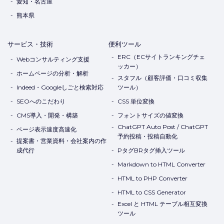
愛知・名古屋
熊本県
サービス・技術
便利ツール
ERC（ECサイトランキングチェ
Webコンサルティング支援
ッカー）
ホームページの分析・解析
スタフル（顧客評価・口コミ収集
Indeed・Googleしごと検索対応
ツール）
SEOへのこだわり
CSS 単位変換
CMS導入・開発・構築
フォントサイズの値変換
ChatGPT Auto Post / ChatGPT
ページ表示速度高速化
予約投稿・投稿自動化
提案書・営業資料・会社案内の作
成代行
PタグBRタグ挿入ツール
Markdown to HTML Converter
HTML to PHP Converter
HTML to CSS Generator
Excel と HTML テーブル相互変換
ツール