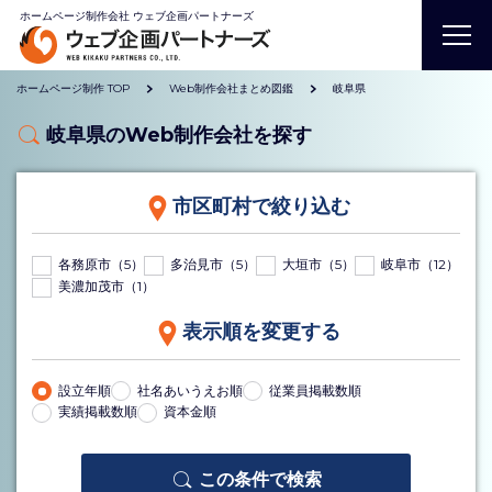
ホームページ制作会社 ウェブ企画パートナーズ
ホームページ制作 TOP
Web制作会社まとめ図鑑
岐阜県
岐阜県のWeb制作会社を探す
市区町村で絞り込む
各務原市（5）
多治見市（5）
大垣市（5）
岐阜市（12）
美濃加茂市（1）
表示順を変更する
設立年順
社名あいうえお順
従業員掲載数順
実績掲載数順
資本金順
この条件で検索