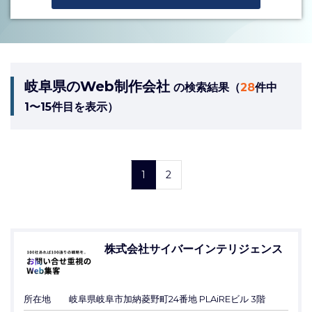
岐阜県のWeb制作会社
の検索結果（
28
件中
1〜15件目を表示）
1
2
株式会社サイバーインテリジェンス
所在地
岐阜県岐阜市加納菱野町24番地 PLAiREビル 3階