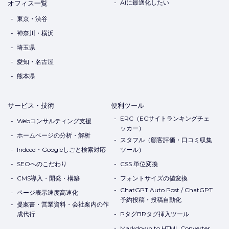
AIに最適化したい
オフィス一覧
東京・渋谷
神奈川・横浜
埼玉県
愛知・名古屋
熊本県
サービス・技術
便利ツール
ERC（ECサイトランキングチェ
Webコンサルティング支援
ッカー）
ホームページの分析・解析
スタフル（顧客評価・口コミ収集
Indeed・Googleしごと検索対応
ツール）
SEOへのこだわり
CSS 単位変換
CMS導入・開発・構築
フォントサイズの値変換
ChatGPT Auto Post / ChatGPT
ページ表示速度高速化
予約投稿・投稿自動化
提案書・営業資料・会社案内の作
成代行
PタグBRタグ挿入ツール
Markdown to HTML Converter