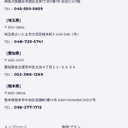
神奈川県横浜市西区北幸1丁目11番1号 水信ビル7階
045-550-5659
TEL：
［埼玉県］
〒330-0854
埼玉県さいたま市大宮区桜木町2-446-548（号）
048-729-5741
TEL：
［愛知県］
〒460-0011
愛知県名古屋市中区大須４丁目１１−２３ ２Ａ
052-386-1269
TEL：
［熊本県］
〒860-0806
熊本県熊本市中央区花畑町1番14号 A&M HANABATA301号
096-277-1712
TEL：
トップページ
制作プラン