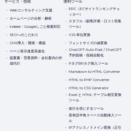
サービス・技術
便利ツール
ERC（ECサイトランキングチェ
Webコンサルティング支援
ッカー）
ホームページの分析・解析
スタフル（顧客評価・口コミ収集
Indeed・Googleしごと検索対応
ツール）
SEOへのこだわり
CSS 単位変換
CMS導入・開発・構築
フォントサイズの値変換
ChatGPT Auto Post / ChatGPT
ページ表示速度高速化
予約投稿・投稿自動化
提案書・営業資料・会社案内の作
成代行
PタグBRタグ挿入ツール
Markdown to HTML Converter
HTML to PHP Converter
HTML to CSS Generator
Excel と HTML テーブル相互変換
ツール
改行を倍にするツール
英単語半角スペース自動挿入ツー
ル
IPアドレス／ドメイン変換（正引