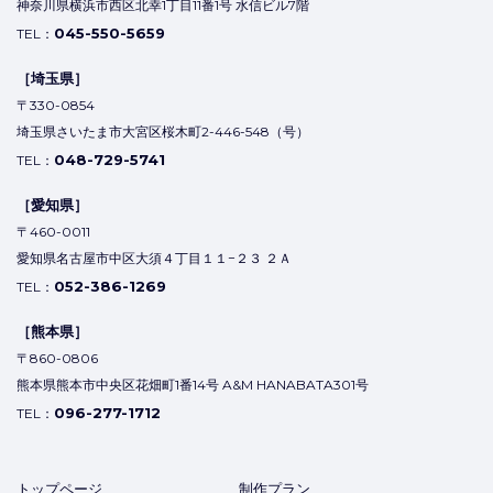
神奈川県横浜市西区北幸1丁目11番1号 水信ビル7階
045-550-5659
TEL：
［埼玉県］
〒330-0854
埼玉県さいたま市大宮区桜木町2-446-548（号）
048-729-5741
TEL：
［愛知県］
〒460-0011
愛知県名古屋市中区大須４丁目１１−２３ ２Ａ
052-386-1269
TEL：
［熊本県］
〒860-0806
熊本県熊本市中央区花畑町1番14号 A&M HANABATA301号
096-277-1712
TEL：
トップページ
制作プラン