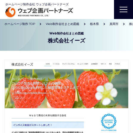
ホームページ制作会社 ウェブ企画パートナーズ
ホームページ制作 TOP
Web制作会社まとめ図鑑
栃木県
真岡市
株
Web制作会社まとめ図鑑
株式会社イーズ