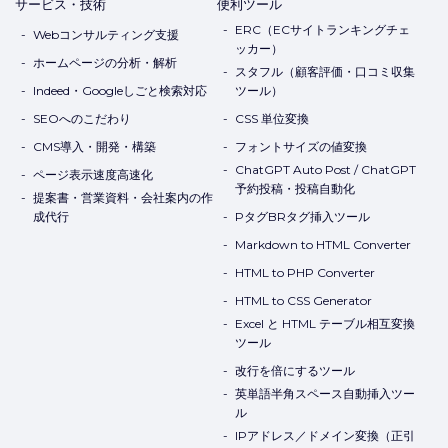
サービス・技術
便利ツール
ERC（ECサイトランキングチェ
Webコンサルティング支援
ッカー）
ホームページの分析・解析
スタフル（顧客評価・口コミ収集
Indeed・Googleしごと検索対応
ツール）
SEOへのこだわり
CSS 単位変換
CMS導入・開発・構築
フォントサイズの値変換
ChatGPT Auto Post / ChatGPT
ページ表示速度高速化
予約投稿・投稿自動化
提案書・営業資料・会社案内の作
成代行
PタグBRタグ挿入ツール
Markdown to HTML Converter
HTML to PHP Converter
HTML to CSS Generator
Excel と HTML テーブル相互変換
ツール
改行を倍にするツール
英単語半角スペース自動挿入ツー
ル
IPアドレス／ドメイン変換（正引