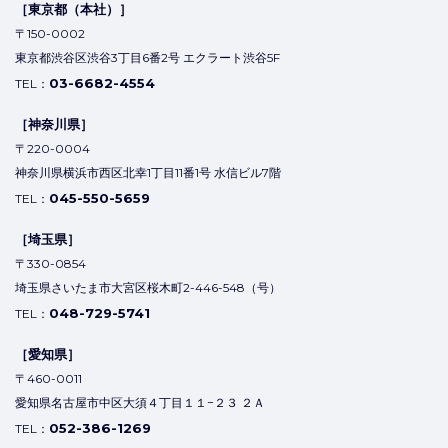
［東京都（本社）］
〒150-0002
東京都渋谷区渋谷3丁目6番2号 エクラート渋谷5F
03-6682-4554
TEL：
［神奈川県］
〒220-0004
神奈川県横浜市西区北幸1丁目11番1号 水信ビル7階
045-550-5659
TEL：
［埼玉県］
〒330-0854
埼玉県さいたま市大宮区桜木町2-446-548（号）
048-729-5741
TEL：
［愛知県］
〒460-0011
愛知県名古屋市中区大須４丁目１１−２３ ２Ａ
052-386-1269
TEL：