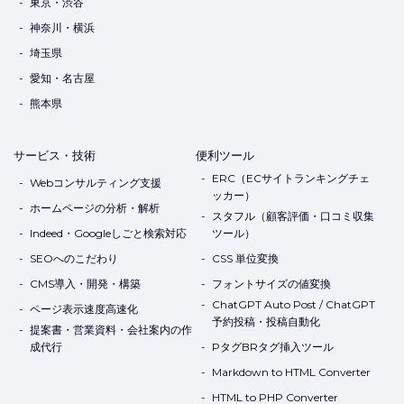
東京・渋谷
神奈川・横浜
埼玉県
愛知・名古屋
熊本県
サービス・技術
便利ツール
ERC（ECサイトランキングチェ
Webコンサルティング支援
ッカー）
ホームページの分析・解析
スタフル（顧客評価・口コミ収集
Indeed・Googleしごと検索対応
ツール）
SEOへのこだわり
CSS 単位変換
CMS導入・開発・構築
フォントサイズの値変換
ChatGPT Auto Post / ChatGPT
ページ表示速度高速化
予約投稿・投稿自動化
提案書・営業資料・会社案内の作
成代行
PタグBRタグ挿入ツール
Markdown to HTML Converter
HTML to PHP Converter