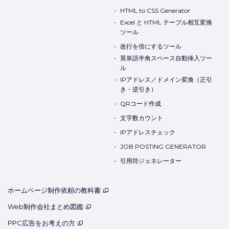
HTML to CSS Generator
Excel と HTML テーブル相互変換
ツール
改行を倍にするツール
英単語半角スペース自動挿入ツー
ル
IPアドレス／ドメイン変換（正引
き・逆引き）
QRコード作成
文字数カウント
IPアドレスチェック
JOB POSTING GENERATOR
引用符ジェネレーター
ホームページ制作依頼の教科書
Web制作会社まとめ図鑑
PPC広告をお考えの方