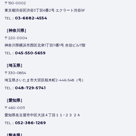
〒150-0002
東京都渋谷区渋谷3丁目6番2号 エクラート渋谷5F
03-6682-4554
TEL：
［神奈川県］
〒220-0004
神奈川県横浜市西区北幸1丁目11番1号 水信ビル7階
045-550-5659
TEL：
［埼玉県］
〒330-0854
埼玉県さいたま市大宮区桜木町2-446-548（号）
048-729-5741
TEL：
［愛知県］
〒460-0011
愛知県名古屋市中区大須４丁目１１−２３ ２Ａ
052-386-1269
TEL：
［熊本県］