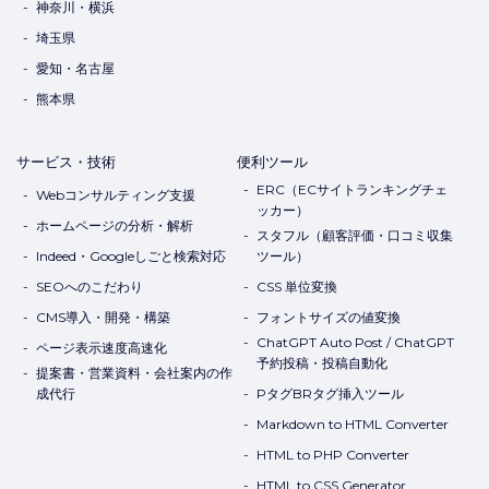
神奈川・横浜
埼玉県
愛知・名古屋
熊本県
サービス・技術
便利ツール
ERC（ECサイトランキングチェ
Webコンサルティング支援
ッカー）
ホームページの分析・解析
スタフル（顧客評価・口コミ収集
Indeed・Googleしごと検索対応
ツール）
SEOへのこだわり
CSS 単位変換
CMS導入・開発・構築
フォントサイズの値変換
ChatGPT Auto Post / ChatGPT
ページ表示速度高速化
予約投稿・投稿自動化
提案書・営業資料・会社案内の作
成代行
PタグBRタグ挿入ツール
Markdown to HTML Converter
HTML to PHP Converter
HTML to CSS Generator