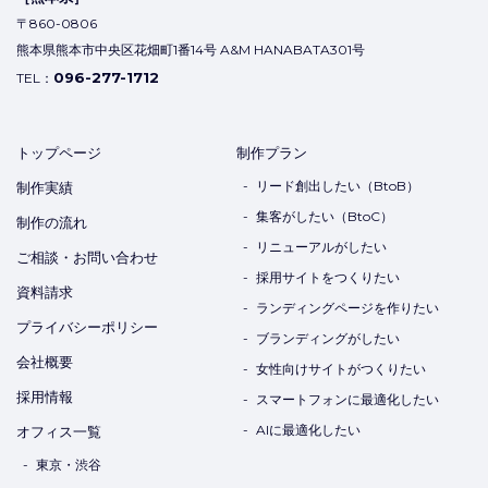
〒860-0806
熊本県熊本市中央区花畑町1番14号 A&M HANABATA301号
096-277-1712
TEL：
トップページ
制作プラン
リード創出したい（BtoB）
制作実績
集客がしたい（BtoC）
制作の流れ
リニューアルがしたい
ご相談・お問い合わせ
採用サイトをつくりたい
資料請求
ランディングページを作りたい
プライバシーポリシー
ブランディングがしたい
会社概要
女性向けサイトがつくりたい
採用情報
スマートフォンに最適化したい
AIに最適化したい
オフィス一覧
東京・渋谷