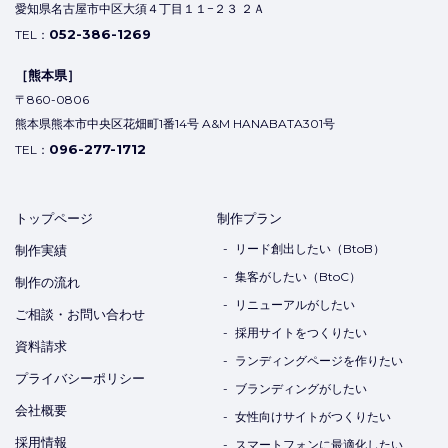
愛知県名古屋市中区大須４丁目１１−２３ ２Ａ
052-386-1269
TEL：
［熊本県］
〒860-0806
熊本県熊本市中央区花畑町1番14号 A&M HANABATA301号
096-277-1712
TEL：
トップページ
制作プラン
リード創出したい（BtoB）
制作実績
集客がしたい（BtoC）
制作の流れ
リニューアルがしたい
ご相談・お問い合わせ
採用サイトをつくりたい
資料請求
ランディングページを作りたい
プライバシーポリシー
ブランディングがしたい
会社概要
女性向けサイトがつくりたい
採用情報
スマートフォンに最適化したい