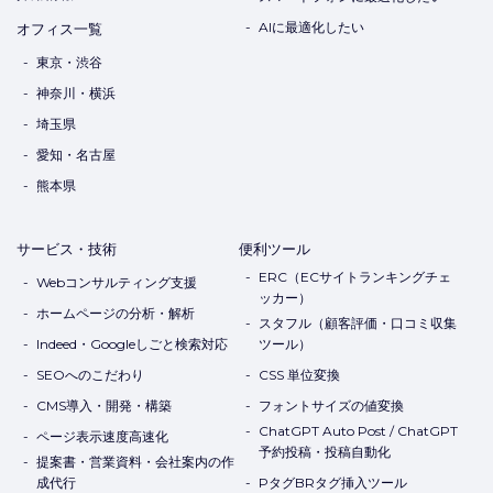
AIに最適化したい
オフィス一覧
東京・渋谷
神奈川・横浜
埼玉県
愛知・名古屋
熊本県
サービス・技術
便利ツール
ERC（ECサイトランキングチェ
Webコンサルティング支援
ッカー）
ホームページの分析・解析
スタフル（顧客評価・口コミ収集
Indeed・Googleしごと検索対応
ツール）
SEOへのこだわり
CSS 単位変換
CMS導入・開発・構築
フォントサイズの値変換
ChatGPT Auto Post / ChatGPT
ページ表示速度高速化
予約投稿・投稿自動化
提案書・営業資料・会社案内の作
成代行
PタグBRタグ挿入ツール