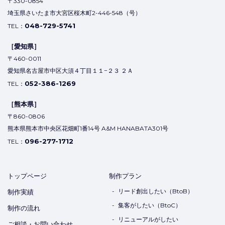
〒330-0854
埼玉県さいたま市大宮区桜木町2-446-548（号）
048-729-5741
TEL：
［愛知県］
〒460-0011
愛知県名古屋市中区大須４丁目１１−２３ ２Ａ
052-386-1269
TEL：
［熊本県］
〒860-0806
熊本県熊本市中央区花畑町1番14号 A&M HANABATA301号
096-277-1712
TEL：
トップページ
制作プラン
リード創出したい（BtoB）
制作実績
集客がしたい（BtoC）
制作の流れ
リニューアルがしたい
ご相談・お問い合わせ