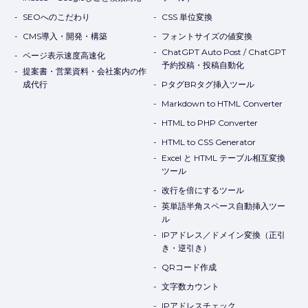
SEOへのこだわり
CSS 単位変換
CMS導入・開発・構築
フォントサイズの値変換
ChatGPT Auto Post / ChatGPT
ページ表示速度高速化
予約投稿・投稿自動化
提案書・営業資料・会社案内の作
成代行
PタグBRタグ挿入ツール
Markdown to HTML Converter
HTML to PHP Converter
HTML to CSS Generator
Excel と HTML テーブル相互変換
ツール
改行を倍にするツール
英単語半角スペース自動挿入ツー
ル
IPアドレス／ドメイン変換（正引
き・逆引き）
QRコード作成
文字数カウント
IPアドレスチェック