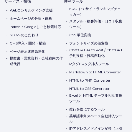
サービス・技術
便利ツール
ERC（ECサイトランキングチェ
Webコンサルティング支援
ッカー）
ホームページの分析・解析
スタフル（顧客評価・口コミ収集
Indeed・Googleしごと検索対応
ツール）
SEOへのこだわり
CSS 単位変換
CMS導入・開発・構築
フォントサイズの値変換
ChatGPT Auto Post / ChatGPT
ページ表示速度高速化
予約投稿・投稿自動化
提案書・営業資料・会社案内の作
成代行
PタグBRタグ挿入ツール
Markdown to HTML Converter
HTML to PHP Converter
HTML to CSS Generator
Excel と HTML テーブル相互変換
ツール
改行を倍にするツール
英単語半角スペース自動挿入ツー
ル
IPアドレス／ドメイン変換（正引