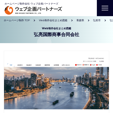
ホームページ制作会社 ウェブ企画パートナーズ
ホームページ制作 TOP
Web制作会社まとめ図鑑
青森県
弘前市
弘
Web制作会社まとめ図鑑
弘亮国際商事合同会社