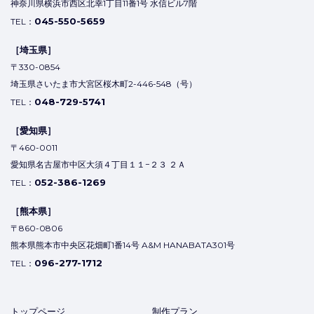
神奈川県横浜市西区北幸1丁目11番1号 水信ビル7階
045-550-5659
TEL：
［埼玉県］
〒330-0854
埼玉県さいたま市大宮区桜木町2-446-548（号）
048-729-5741
TEL：
［愛知県］
〒460-0011
愛知県名古屋市中区大須４丁目１１−２３ ２Ａ
052-386-1269
TEL：
［熊本県］
〒860-0806
熊本県熊本市中央区花畑町1番14号 A&M HANABATA301号
096-277-1712
TEL：
トップページ
制作プラン