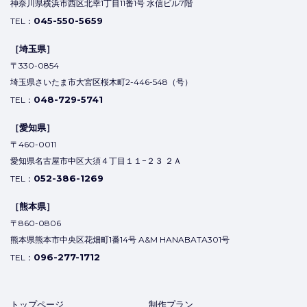
神奈川県横浜市西区北幸1丁目11番1号 水信ビル7階
045-550-5659
TEL：
［埼玉県］
〒330-0854
埼玉県さいたま市大宮区桜木町2-446-548（号）
048-729-5741
TEL：
［愛知県］
〒460-0011
愛知県名古屋市中区大須４丁目１１−２３ ２Ａ
052-386-1269
TEL：
［熊本県］
〒860-0806
熊本県熊本市中央区花畑町1番14号 A&M HANABATA301号
096-277-1712
TEL：
トップページ
制作プラン