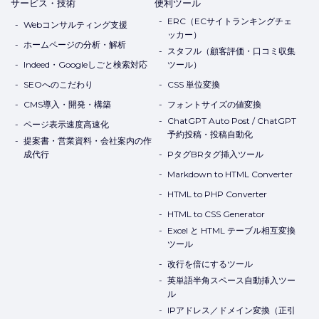
サービス・技術
便利ツール
ERC（ECサイトランキングチェ
Webコンサルティング支援
ッカー）
ホームページの分析・解析
スタフル（顧客評価・口コミ収集
Indeed・Googleしごと検索対応
ツール）
SEOへのこだわり
CSS 単位変換
CMS導入・開発・構築
フォントサイズの値変換
ChatGPT Auto Post / ChatGPT
ページ表示速度高速化
予約投稿・投稿自動化
提案書・営業資料・会社案内の作
成代行
PタグBRタグ挿入ツール
Markdown to HTML Converter
HTML to PHP Converter
HTML to CSS Generator
Excel と HTML テーブル相互変換
ツール
改行を倍にするツール
英単語半角スペース自動挿入ツー
ル
IPアドレス／ドメイン変換（正引