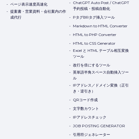
ChatGPT Auto Post / ChatGPT
ページ表示速度高速化
予約投稿・投稿自動化
提案書・営業資料・会社案内の作
成代行
PタグBRタグ挿入ツール
Markdown to HTML Converter
HTML to PHP Converter
HTML to CSS Generator
Excel と HTML テーブル相互変換
ツール
改行を倍にするツール
英単語半角スペース自動挿入ツー
ル
IPアドレス／ドメイン変換（正引
き・逆引き）
QRコード作成
文字数カウント
IPアドレスチェック
JOB POSTING GENERATOR
引用符ジェネレーター