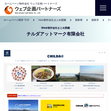
ホームページ制作会社 ウェブ企画パートナーズ
ホームページ制作 TOP
Web制作会社まとめ図鑑
徳島県
徳島市
チ
Web制作会社まとめ図鑑
チルダアットマーク有限会社