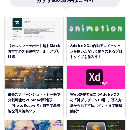
おすすめの記事はこちら
【カスタマーサポート編】Slack
Adobe XDの自動アニメーショ
おすすめ外部連携ツール・アプリ
ンを使いこなして動きのあるプロ
13選
トタイプを作ろう！
縦長スクリーンショットを一発で
Web制作で役立つAdobe XD
分割可能なWinMac両対応
の「神プラグイン10選!!」導入方
「PhotoScape X」無料で高機
法からおすすめポイントまで徹底
能な写真編集ソフト
解説!!