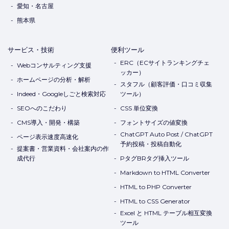
愛知・名古屋
熊本県
サービス・技術
便利ツール
ERC（ECサイトランキングチェ
Webコンサルティング支援
ッカー）
ホームページの分析・解析
スタフル（顧客評価・口コミ収集
Indeed・Googleしごと検索対応
ツール）
SEOへのこだわり
CSS 単位変換
CMS導入・開発・構築
フォントサイズの値変換
ChatGPT Auto Post / ChatGPT
ページ表示速度高速化
予約投稿・投稿自動化
提案書・営業資料・会社案内の作
成代行
PタグBRタグ挿入ツール
Markdown to HTML Converter
HTML to PHP Converter
HTML to CSS Generator
Excel と HTML テーブル相互変換
ツール