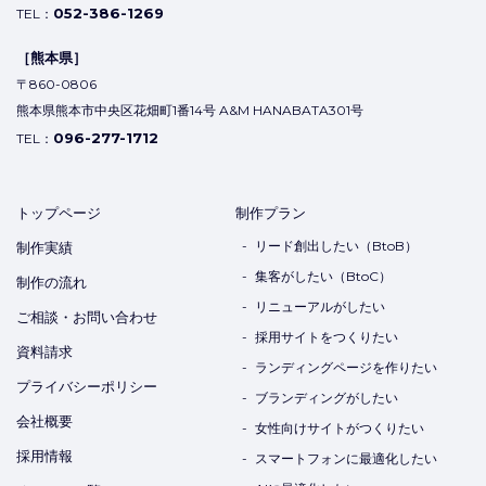
052-386-1269
TEL：
［熊本県］
〒860-0806
熊本県熊本市中央区花畑町1番14号 A&M HANABATA301号
096-277-1712
TEL：
トップページ
制作プラン
リード創出したい（BtoB）
制作実績
集客がしたい（BtoC）
制作の流れ
リニューアルがしたい
ご相談・お問い合わせ
採用サイトをつくりたい
資料請求
ランディングページを作りたい
プライバシーポリシー
ブランディングがしたい
会社概要
女性向けサイトがつくりたい
採用情報
スマートフォンに最適化したい