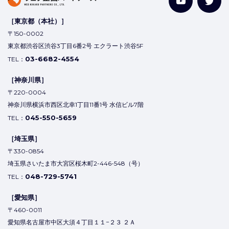
［東京都（本社）］
〒150-0002
東京都渋谷区渋谷3丁目6番2号 エクラート渋谷5F
03-6682-4554
TEL：
［神奈川県］
〒220-0004
神奈川県横浜市西区北幸1丁目11番1号 水信ビル7階
045-550-5659
TEL：
［埼玉県］
〒330-0854
埼玉県さいたま市大宮区桜木町2-446-548（号）
048-729-5741
TEL：
［愛知県］
〒460-0011
愛知県名古屋市中区大須４丁目１１−２３ ２Ａ