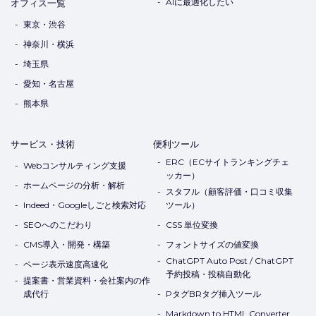
AIに最適化したい
オフィス一覧
東京・渋谷
神奈川・横浜
埼玉県
愛知・名古屋
熊本県
サービス・技術
便利ツール
ERC（ECサイトランキングチェ
Webコンサルティング支援
ッカー）
ホームページの分析・解析
スタフル（顧客評価・口コミ収集
Indeed・Googleしごと検索対応
ツール）
SEOへのこだわり
CSS 単位変換
CMS導入・開発・構築
フォントサイズの値変換
ChatGPT Auto Post / ChatGPT
ページ表示速度高速化
予約投稿・投稿自動化
提案書・営業資料・会社案内の作
成代行
PタグBRタグ挿入ツール
Markdown to HTML Converter