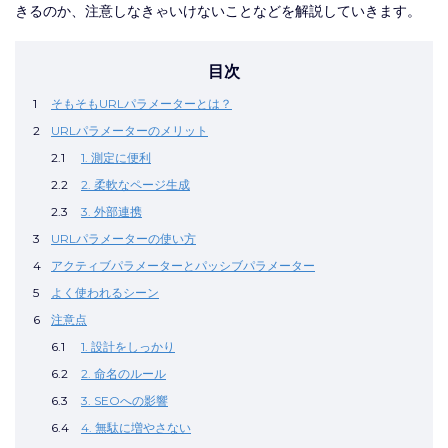
きるのか、注意しなきゃいけないことなどを解説していきます。
目次
1
そもそもURLパラメーターとは？
2
URLパラメーターのメリット
2.1
1. 測定に便利
2.2
2. 柔軟なページ生成
2.3
3. 外部連携
3
URLパラメーターの使い方
4
アクティブパラメーターとパッシブパラメーター
5
よく使われるシーン
6
注意点
6.1
1. 設計をしっかり
6.2
2. 命名のルール
6.3
3. SEOへの影響
6.4
4. 無駄に増やさない