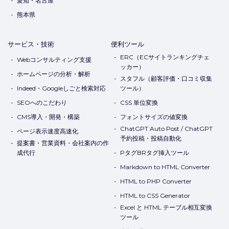
愛知・名古屋
熊本県
サービス・技術
便利ツール
ERC（ECサイトランキングチェ
Webコンサルティング支援
ッカー）
ホームページの分析・解析
スタフル（顧客評価・口コミ収集
Indeed・Googleしごと検索対応
ツール）
SEOへのこだわり
CSS 単位変換
CMS導入・開発・構築
フォントサイズの値変換
ChatGPT Auto Post / ChatGPT
ページ表示速度高速化
予約投稿・投稿自動化
提案書・営業資料・会社案内の作
成代行
PタグBRタグ挿入ツール
Markdown to HTML Converter
HTML to PHP Converter
HTML to CSS Generator
Excel と HTML テーブル相互変換
ツール