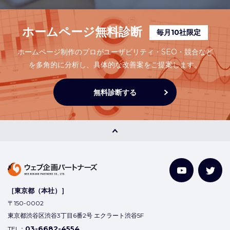
ホームページ無料診断
毎月10社限定
ホームページ制作のプロがユーザビリティ・SEO・競合など
を多角的に分析し、
具体的な改善案をご提案します。
無料診断する
［東京都（本社）］
〒150-0002
東京都渋谷区渋谷3丁目6番2号 エクラート渋谷5F
03-6682-4554
TEL：