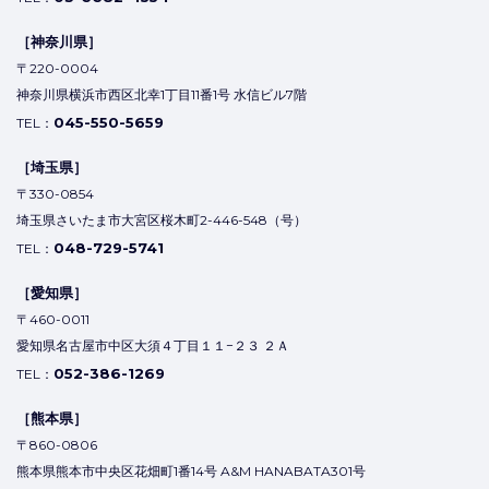
［神奈川県］
〒220-0004
神奈川県横浜市西区北幸1丁目11番1号 水信ビル7階
045-550-5659
TEL：
［埼玉県］
〒330-0854
埼玉県さいたま市大宮区桜木町2-446-548（号）
048-729-5741
TEL：
［愛知県］
〒460-0011
愛知県名古屋市中区大須４丁目１１−２３ ２Ａ
052-386-1269
TEL：
［熊本県］
〒860-0806
熊本県熊本市中央区花畑町1番14号 A&M HANABATA301号