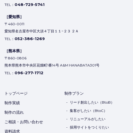
048-729-5741
TEL：
［愛知県］
〒460-0011
愛知県名古屋市中区大須４丁目１１−２３ ２Ａ
052-386-1269
TEL：
［熊本県］
〒860-0806
熊本県熊本市中央区花畑町1番14号 A&M HANABATA301号
096-277-1712
TEL：
トップページ
制作プラン
リード創出したい（BtoB）
制作実績
集客がしたい（BtoC）
制作の流れ
リニューアルがしたい
ご相談・お問い合わせ
採用サイトをつくりたい
資料請求