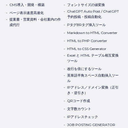
CMS導入・開発・構築
フォントサイズの値変換
ChatGPT Auto Post / ChatGPT
ページ表示速度高速化
予約投稿・投稿自動化
提案書・営業資料・会社案内の作
成代行
PタグBRタグ挿入ツール
Markdown to HTML Converter
HTML to PHP Converter
HTML to CSS Generator
Excel と HTML テーブル相互変換
ツール
改行を倍にするツール
英単語半角スペース自動挿入ツー
ル
IPアドレス／ドメイン変換（正引
き・逆引き）
QRコード作成
文字数カウント
IPアドレスチェック
JOB POSTING GENERATOR