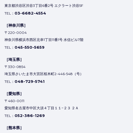
東京都渋谷区渋谷3丁目6番2号 エクラート渋谷5F
03-6682-4554
TEL：
［神奈川県］
〒220-0004
神奈川県横浜市西区北幸1丁目11番1号 水信ビル7階
045-550-5659
TEL：
［埼玉県］
〒330-0854
埼玉県さいたま市大宮区桜木町2-446-548（号）
048-729-5741
TEL：
［愛知県］
〒460-0011
愛知県名古屋市中区大須４丁目１１−２３ ２Ａ
052-386-1269
TEL：
［熊本県］