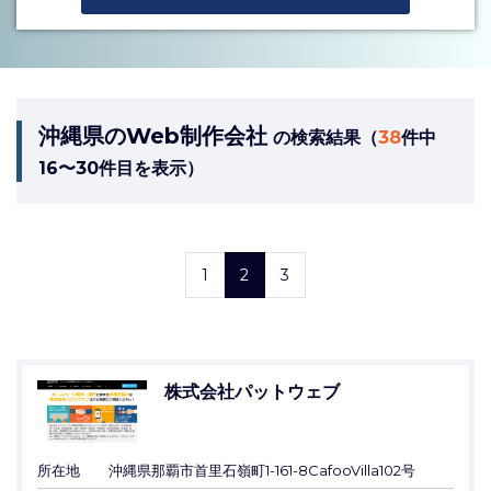
沖縄県のWeb制作会社
の検索結果（
38
件中
16〜30件目を表示）
1
2
3
株式会社パットウェブ
所在地
沖縄県那覇市首里石嶺町1-161-8CafooVilla102号