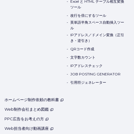
Excel と HTML テーブル相互変換
ツール
改行を倍にするツール
英単語半角スペース自動挿入ツー
ル
IPアドレス／ドメイン変換（正引
き・逆引き）
QRコード作成
文字数カウント
IPアドレスチェック
JOB POSTING GENERATOR
引用符ジェネレーター
ホームページ制作依頼の教科書
Web制作会社まとめ図鑑
PPC広告をお考えの方
Web担当者向け動画講座