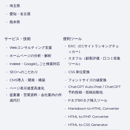
埼玉県
愛知・名古屋
熊本県
サービス・技術
便利ツール
ERC（ECサイトランキングチェ
Webコンサルティング支援
ッカー）
ホームページの分析・解析
スタフル（顧客評価・口コミ収集
Indeed・Googleしごと検索対応
ツール）
SEOへのこだわり
CSS 単位変換
CMS導入・開発・構築
フォントサイズの値変換
ChatGPT Auto Post / ChatGPT
ページ表示速度高速化
予約投稿・投稿自動化
提案書・営業資料・会社案内の作
成代行
PタグBRタグ挿入ツール
Markdown to HTML Converter
HTML to PHP Converter
HTML to CSS Generator