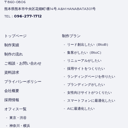
〒860-0806
熊本県熊本市中央区花畑町1番14号 A&M HANABATA301号
096-277-1712
TEL：
トップページ
制作プラン
リード創出したい（BtoB）
制作実績
集客がしたい（BtoC）
制作の流れ
リニューアルがしたい
ご相談・お問い合わせ
採用サイトをつくりたい
資料請求
ランディングページを作りたい
プライバシーポリシー
ブランディングがしたい
会社概要
女性向けサイトがつくりたい
採用情報
スマートフォンに最適化したい
AIに最適化したい
オフィス一覧
東京・渋谷
神奈川・横浜