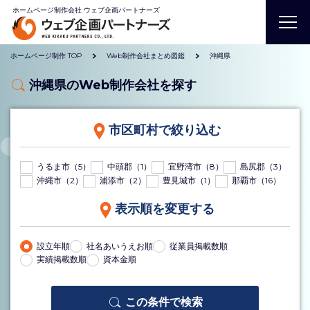
ホームページ制作会社 ウェブ企画パートナーズ
ホームページ制作 TOP
Web制作会社まとめ図鑑
沖縄県
沖縄県のWeb制作会社を探す
市区町村で絞り込む
うるま市（5）
中頭郡（1）
宜野湾市（8）
島尻郡（3）
沖縄市（2）
浦添市（2）
豊見城市（1）
那覇市（16）
表示順を変更する
設立年順
社名あいうえお順
従業員掲載数順
実績掲載数順
資本金順
この条件で検索