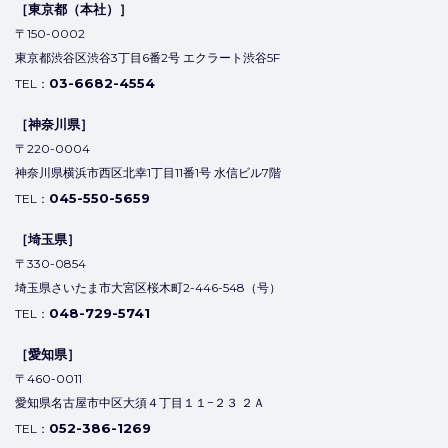
［東京都（本社）］
〒150-0002
東京都渋谷区渋谷3丁目6番2号 エクラート渋谷5F
03-6682-4554
TEL：
［神奈川県］
〒220-0004
神奈川県横浜市西区北幸1丁目11番1号 水信ビル7階
045-550-5659
TEL：
［埼玉県］
〒330-0854
埼玉県さいたま市大宮区桜木町2-446-548（号）
048-729-5741
TEL：
［愛知県］
〒460-0011
愛知県名古屋市中区大須４丁目１１−２３ ２Ａ
052-386-1269
TEL：