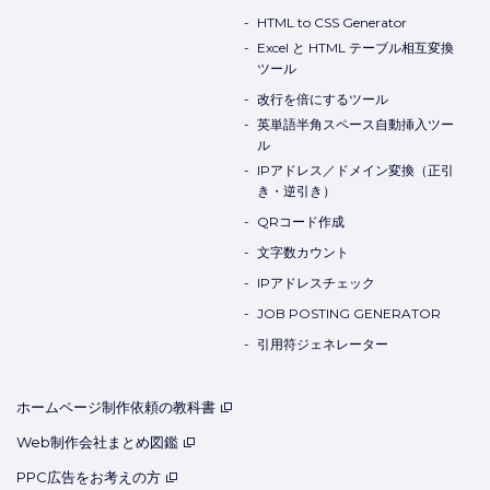
HTML to CSS Generator
Excel と HTML テーブル相互変換
ツール
改行を倍にするツール
英単語半角スペース自動挿入ツー
ル
IPアドレス／ドメイン変換（正引
き・逆引き）
QRコード作成
文字数カウント
IPアドレスチェック
JOB POSTING GENERATOR
引用符ジェネレーター
ホームページ制作依頼の教科書
Web制作会社まとめ図鑑
PPC広告をお考えの方