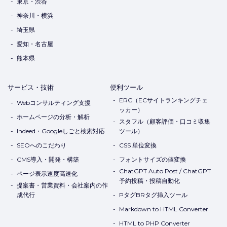
東京・渋谷
神奈川・横浜
埼玉県
愛知・名古屋
熊本県
サービス・技術
便利ツール
ERC（ECサイトランキングチェ
Webコンサルティング支援
ッカー）
ホームページの分析・解析
スタフル（顧客評価・口コミ収集
Indeed・Googleしごと検索対応
ツール）
SEOへのこだわり
CSS 単位変換
CMS導入・開発・構築
フォントサイズの値変換
ChatGPT Auto Post / ChatGPT
ページ表示速度高速化
予約投稿・投稿自動化
提案書・営業資料・会社案内の作
成代行
PタグBRタグ挿入ツール
Markdown to HTML Converter
HTML to PHP Converter