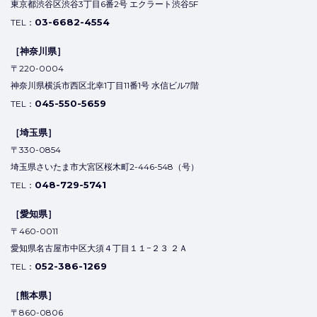
東京都渋谷区渋谷3丁目6番2号 エクラート渋谷5F
03-6682-4554
TEL：
［神奈川県］
〒220-0004
神奈川県横浜市西区北幸1丁目11番1号 水信ビル7階
045-550-5659
TEL：
［埼玉県］
〒330-0854
埼玉県さいたま市大宮区桜木町2-446-548（号）
048-729-5741
TEL：
［愛知県］
〒460-0011
愛知県名古屋市中区大須４丁目１１−２３ ２Ａ
052-386-1269
TEL：
［熊本県］
〒860-0806