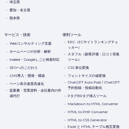
埼玉県
愛知・名古屋
熊本県
サービス・技術
便利ツール
ERC（ECサイトランキングチェ
Webコンサルティング支援
ッカー）
ホームページの分析・解析
スタフル（顧客評価・口コミ収集
Indeed・Googleしごと検索対応
ツール）
SEOへのこだわり
CSS 単位変換
CMS導入・開発・構築
フォントサイズの値変換
ChatGPT Auto Post / ChatGPT
ページ表示速度高速化
予約投稿・投稿自動化
提案書・営業資料・会社案内の作
成代行
PタグBRタグ挿入ツール
Markdown to HTML Converter
HTML to PHP Converter
HTML to CSS Generator
Excel と HTML テーブル相互変換