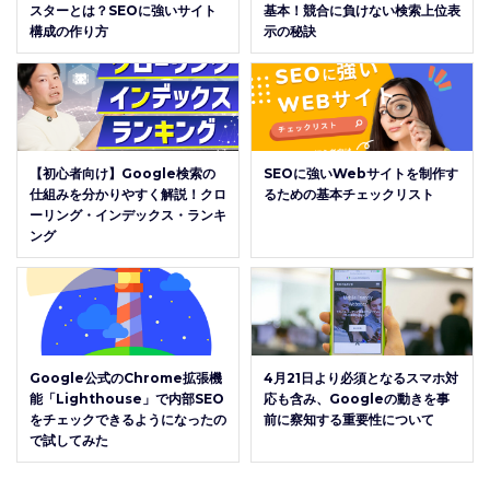
スターとは？SEOに強いサイト
基本！競合に負けない検索上位表
構成の作り方
示の秘訣
【初心者向け】Google検索の
SEOに強いWebサイトを制作す
仕組みを分かりやすく解説！クロ
るための基本チェックリスト
ーリング・インデックス・ランキ
ング
Google公式のChrome拡張機
4月21日より必須となるスマホ対
能「Lighthouse」で内部SEO
応も含み、Googleの動きを事
をチェックできるようになったの
前に察知する重要性について
で試してみた