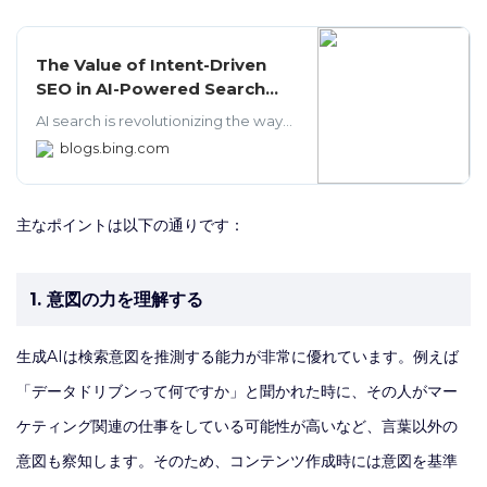
The Value of Intent-Driven
SEO in AI-Powered Search
Engines
AI search is revolutionizing the way
customers interact with businesses,
blogs.bing.com
creating hyper-personalized
experiences that are empowering
searchers to explore, learn, and find
主なポイントは以下の通りです：
information in new ways. Learn how
to optimize your content to better
align with their intent and enhance
your site’s search performance.
1. 意図の力を理解する
生成AIは検索意図を推測する能力が非常に優れています。例えば
「データドリブンって何ですか」と聞かれた時に、その人がマー
ケティング関連の仕事をしている可能性が高いなど、言葉以外の
意図も察知します。そのため、コンテンツ作成時には意図を基準