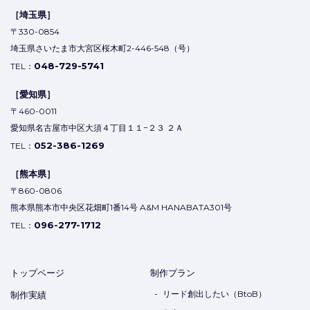
〒330-0854
埼玉県さいたま市大宮区桜木町2-446-548（号）
048-729-5741
TEL：
［愛知県］
〒460-0011
愛知県名古屋市中区大須４丁目１１−２３ ２Ａ
052-386-1269
TEL：
［熊本県］
〒860-0806
熊本県熊本市中央区花畑町1番14号 A&M HANABATA301号
096-277-1712
TEL：
トップページ
制作プラン
リード創出したい（BtoB）
制作実績
集客がしたい（BtoC）
制作の流れ