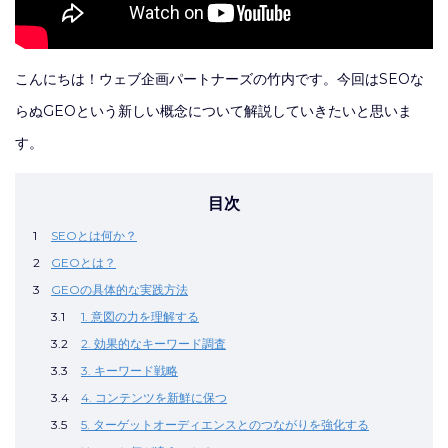
こんにちは！ウェブ企画パートナーズの竹内です。今回はSEOな
らぬGEOという新しい概念について解説していきたいと思いま
す。
目次
1
SEOとは何か？
2
GEOとは？
3
GEOの具体的な実践方法
3.1
1. 意図の力を理解する
3.2
2. 効果的なキーワード調査
3.3
3. キーワード戦略
3.4
4. コンテンツを新鮮に保つ
3.5
5. ターゲットオーディエンスとのつながりを強化する