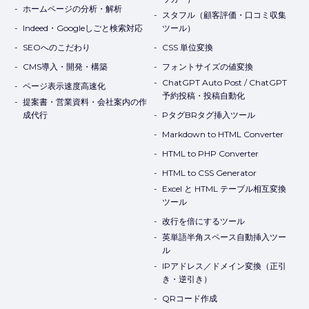
Indeed・Googleしごと検索対応
ツール）
SEOへのこだわり
CSS 単位変換
CMS導入・開発・構築
フォントサイズの値変換
ChatGPT Auto Post / ChatGPT
ページ表示速度高速化
予約投稿・投稿自動化
提案書・営業資料・会社案内の作
成代行
PタグBRタグ挿入ツール
Markdown to HTML Converter
HTML to PHP Converter
HTML to CSS Generator
Excel と HTML テーブル相互変換
ツール
改行を倍にするツール
英単語半角スペース自動挿入ツー
ル
IPアドレス／ドメイン変換（正引
き・逆引き）
QRコード作成
文字数カウント