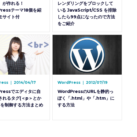
）が作れる！
レンダリングをブロックして
Pressテーマ18個を紹
いる JavaScript/CSS を排除
モサイト付
したら99点になったので方法
をご紹介
ress
｜
2014/04/17
WordPress
｜
2012/07/19
Pressでエディタに自
WordPressのURLを静的っ
されるタグ(＜p＞とか
ぽく「.html」や「.htm」に
＞)を制御する方法まとめ
する方法