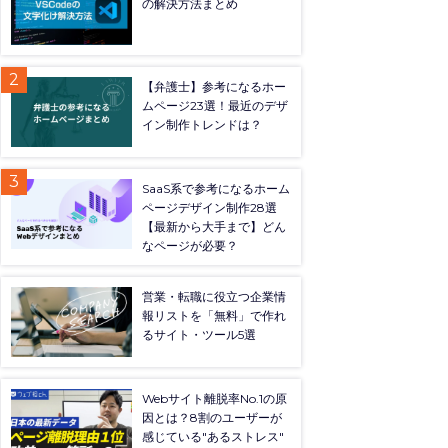
の解決方法まとめ
【弁護士】参考になるホー
ムページ23選！最近のデザ
イン制作トレンドは？
SaaS系で参考になるホーム
ページデザイン制作28選
【最新から大手まで】どん
なページが必要？
営業・転職に役立つ企業情
報リストを「無料」で作れ
るサイト・ツール5選
Webサイト離脱率No.1の原
因とは？8割のユーザーが
感じている"あるストレス"