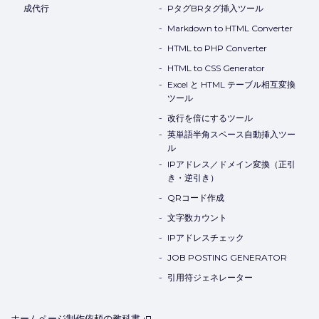
成代行
PタグBRタグ挿入ツール
Markdown to HTML Converter
HTML to PHP Converter
HTML to CSS Generator
Excel と HTML テーブル相互変換
ツール
改行を倍にするツール
英単語半角スペース自動挿入ツー
ル
IPアドレス／ドメイン変換（正引
き・逆引き）
QRコード作成
文字数カウント
IPアドレスチェック
JOB POSTING GENERATOR
引用符ジェネレーター
ホームページ制作依頼の教科書