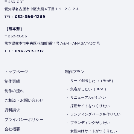
〒460-0011
愛知県名古屋市中区大須４丁目１１−２３ ２Ａ
052-386-1269
TEL：
［熊本県］
〒860-0806
熊本県熊本市中央区花畑町1番14号 A&M HANABATA301号
096-277-1712
TEL：
トップページ
制作プラン
リード創出したい（BtoB）
制作実績
集客がしたい（BtoC）
制作の流れ
リニューアルがしたい
ご相談・お問い合わせ
採用サイトをつくりたい
資料請求
ランディングページを作りたい
プライバシーポリシー
ブランディングがしたい
会社概要
女性向けサイトがつくりたい