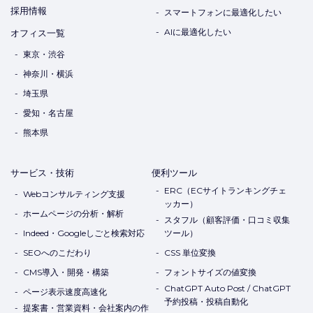
採用情報
スマートフォンに最適化したい
AIに最適化したい
オフィス一覧
東京・渋谷
神奈川・横浜
埼玉県
愛知・名古屋
熊本県
サービス・技術
便利ツール
ERC（ECサイトランキングチェ
Webコンサルティング支援
ッカー）
ホームページの分析・解析
スタフル（顧客評価・口コミ収集
Indeed・Googleしごと検索対応
ツール）
SEOへのこだわり
CSS 単位変換
CMS導入・開発・構築
フォントサイズの値変換
ChatGPT Auto Post / ChatGPT
ページ表示速度高速化
予約投稿・投稿自動化
提案書・営業資料・会社案内の作