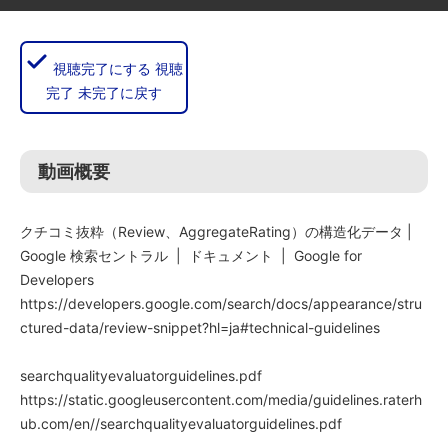
視聴完了にする
視聴
完了
未完了に戻す
動画概要
クチコミ抜粋（Review、AggregateRating）の構造化データ |
Google 検索セントラル | ドキュメント | Google for
Developers
https://developers.google.com/search/docs/appearance/stru
ctured-data/review-snippet?hl=ja#technical-guidelines
searchqualityevaluatorguidelines.pdf
https://static.googleusercontent.com/media/guidelines.raterh
ub.com/en//searchqualityevaluatorguidelines.pdf