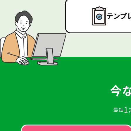
テンプ
今
1
最短