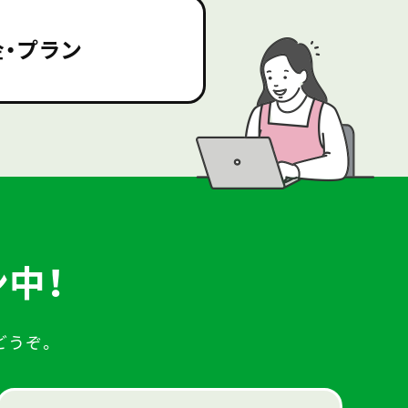
金・プラン
中！
どうぞ。